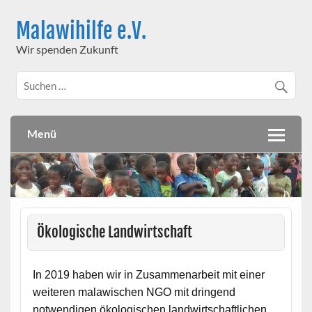
Skip
to
Malawihilfe e.V.
content
Wir spenden Zukunft
Menü
Ökologische Landwirtschaft
In 2019 haben wir in Zusammenarbeit mit einer
weiteren malawischen NGO mit dringend
notwendigen ökologischen landwirtschaftlichen